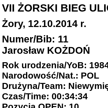
VII ŻORSKI BIEG UL
Żory, 12.10.2014 r.
Numer/Bib: 11
Jarosław KOŻDOŃ
Rok urodzenia/YoB: 198
Narodowość/Nat.: POL
Drużyna/Team: Niewymi
Czas/Time: 00:34:34
Pozycja OPEN: 10