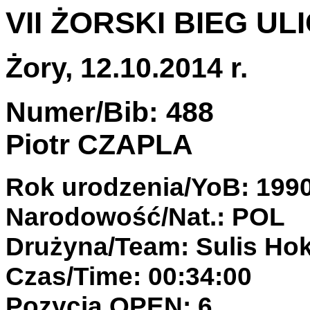
VII ŻORSKI BIEG UL
Żory, 12.10.2014 r.
Numer/Bib: 488
Piotr CZAPLA
Rok urodzenia/YoB: 199
Narodowość/Nat.: POL
Drużyna/Team: Sulis Ho
Czas/Time: 00:34:00
Pozycja OPEN: 6