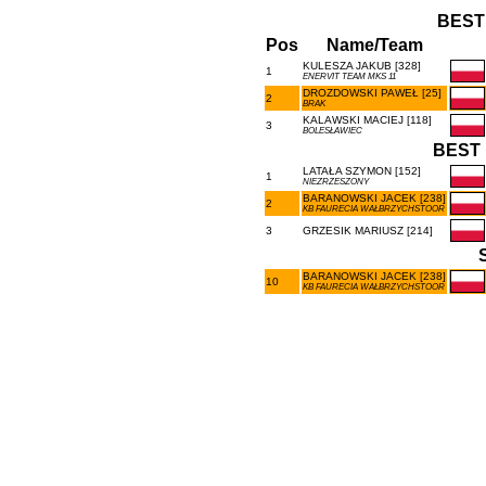
BEST
Pos
Name/Team
KULESZA JAKUB [328]
1
ENERVIT TEAM MKS 11
DROZDOWSKI PAWEŁ [25]
2
BRAK
KALAWSKI MACIEJ [118]
3
BOLESŁAWIEC
BEST 
LATAŁA SZYMON [152]
1
NIEZRZESZONY
BARANOWSKI JACEK [238]
2
KB FAURECIA WAŁBRZYCHSTOOR
3
GRZESIK MARIUSZ [214]
BARANOWSKI JACEK [238]
10
KB FAURECIA WAŁBRZYCHSTOOR