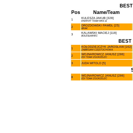
BEST
Pos
Name/Team
KULESZA JAKUB [328]
1
ENERVIT TEAM MKS 11
DROZDOWSKI PAWEŁ [25]
2
BRAK
KALAWSKI MACIEJ [118]
3
BOLESŁAWIEC
BEST 
KOŁODZIEJCZYK JAROSŁAW [162]
1
ZABIEGANI CZĘSTOCHOWA
WOJNAROWICZ JANUSZ [286]
2
EDI TEAM ZGORZELEC
3
JUDA WITOLD [5]
WOJNAROWICZ JANUSZ [286]
8
EDI TEAM ZGORZELEC