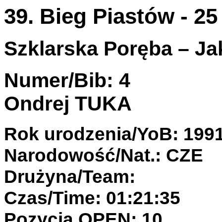
39. Bieg Piastów - 2
Szklarska Poręba – Jak
Numer/Bib: 4
Ondrej TUKA
Rok urodzenia/YoB: 199
Narodowość/Nat.: CZE
Drużyna/Team:
Czas/Time: 01:21:35
Pozycja OPEN: 10