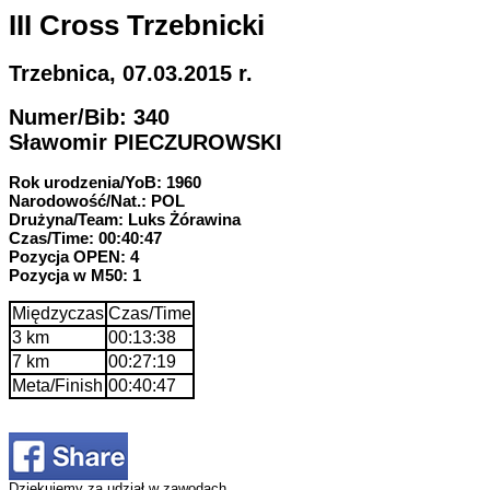
III Cross Trzebnicki
Trzebnica, 07.03.2015 r.
Numer/Bib: 340
Sławomir PIECZUROWSKI
Rok urodzenia/YoB: 1960
Narodowość/Nat.: POL
Drużyna/Team: Luks Żórawina
Czas/Time: 00:40:47
Pozycja OPEN: 4
Pozycja w M50: 1
Międzyczas
Czas/Time
3 km
00:13:38
7 km
00:27:19
Meta/Finish
00:40:47
Dziękujemy za udział w zawodach.