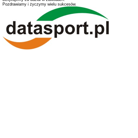
Pozdrawiamy i życzymy wielu sukcesów.