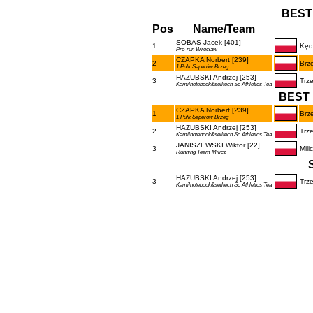
BEST
Pos
Name/Team
SOBAS Jacek [401]
1
Kęd
Pro-run Wrocław
CZAPKA Norbert [239]
2
Brz
1 Pułk Saperów Brzeg
HAZUBSKI Andrzej [253]
3
Trz
Kamilnotebook&selltech Sc Athletics Tea
BEST 
CZAPKA Norbert [239]
1
Brz
1 Pułk Saperów Brzeg
HAZUBSKI Andrzej [253]
2
Trz
Kamilnotebook&selltech Sc Athletics Tea
JANISZEWSKI Wiktor [22]
3
Mili
Running Team Milicz
HAZUBSKI Andrzej [253]
3
Trz
Kamilnotebook&selltech Sc Athletics Tea