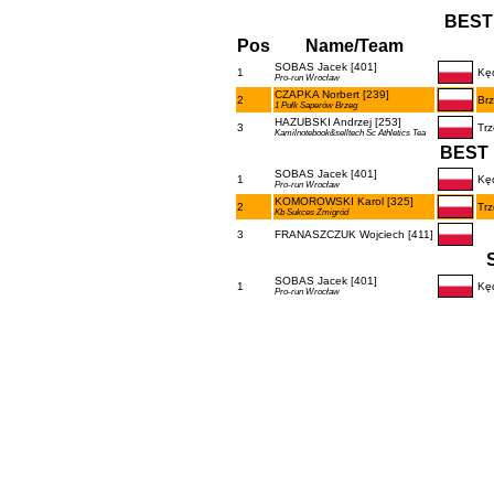
BEST
Pos
Name/Team
SOBAS Jacek [401]
1
Kęd
Pro-run Wrocław
CZAPKA Norbert [239]
2
Br
1 Pułk Saperów Brzeg
HAZUBSKI Andrzej [253]
3
Trz
Kamilnotebook&selltech Sc Athletics Tea
BEST 
SOBAS Jacek [401]
1
Kęd
Pro-run Wrocław
KOMOROWSKI Karol [325]
2
Trz
Kb Sukces Żmigród
3
FRANASZCZUK Wojciech [411]
SOBAS Jacek [401]
1
Kęd
Pro-run Wrocław