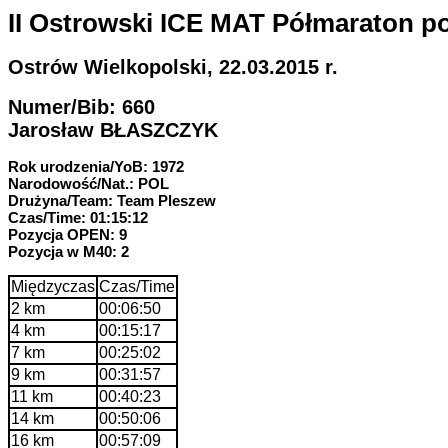
II Ostrowski ICE MAT Półmaraton p
Ostrów Wielkopolski, 22.03.2015 r.
Numer/Bib: 660
Jarosław BŁASZCZYK
Rok urodzenia/YoB: 1972
Narodowość/Nat.: POL
Drużyna/Team: Team Pleszew
Czas/Time: 01:15:12
Pozycja OPEN: 9
Pozycja w M40: 2
Międzyczas
Czas/Time
2 km
00:06:50
4 km
00:15:17
7 km
00:25:02
9 km
00:31:57
11 km
00:40:23
14 km
00:50:06
16 km
00:57:09