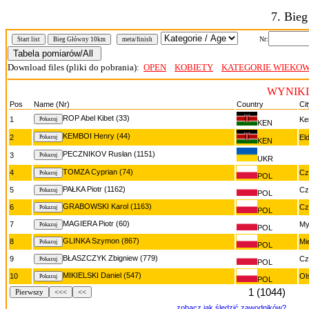
7. Bie
Nr:
Start list
Bieg Główny 10km
meta/finish
Download files (pliki do pobrania):
OPEN
KOBIETY
KATEGORIE WIEKO
WYNIKI/
Pos
Name (Nr)
Country
Ci
ROP Abel Kibet (33)
1
Ke
KEN
KEMBOI Henry (44)
2
El
KEN
PECZNIKOV Rusłan (1151)
3
UKR
TOMZA Cyprian (74)
4
Cz
POL
PAŁKA Piotr (1162)
5
Cz
POL
GRABOWSKI Karol (1163)
6
Cz
POL
MAGIERA Piotr (60)
7
My
POL
GLINKA Szymon (867)
8
Mi
POL
BŁASZCZYK Zbigniew (779)
9
Cz
POL
MIKIELSKI Daniel (547)
10
Ol
POL
1 (1044)
Pierwszy
<<<
<<
zobacz jak śledzić zawodników?