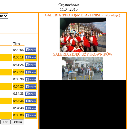
Częstochowa
11.04.2015
GALERIA (PHOTO)-META / FINISH (596 zdjęć)
Time
0:29:56
GALERIA ZDJĘĆ UŻYTKOWNIKÓW
0:30:11
0:31:26
0:33:20
0:33:36
0:34:23
0:34:33
0:34:36
0:34:48
0:35:00
>>>
Ostatni