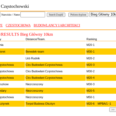
g Częstochowski
Nazwisko / Name:
WE
CZESTOCHOWA
BUDOWLANCY I ARCHITEKCI
RESULTS Bieg Główny 10km
ty
Distance/Team.
Ranking
nia
M20-1
doret
Benedek-team
M30-1
Lkb Rudnik
M20-2
ęstochowa
Cks Budowlani Częstochowa
M20-3
ęstochowa
Cks Budowlani Częstochowa
M30-2
ęstochowa
Cks Budowlani Częstochowa
M20-4
szkow
Niezrzeszony
M30-3
edary
Niezrzeszony
M20-5
ęstochowa
Niezrzeszony
M50-1
sztynek
Torpol Budowa Olsztyn
M20-6 MPBA/1 -1
>>