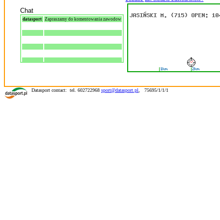
Chat
datasport
Zapraszamy do komentowania zawodow
Datasport contact: tel. 602722968
sport@datasport.pl
,
75695/1/1/1