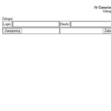
IV Ćwierć
Odnaj
Zaloguj:
Login:
Hasło: