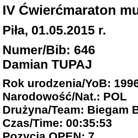
IV Ćwierćmaraton mu
Piła, 01.05.2015 r.
Numer/Bib: 646
Damian TUPAJ
Rok urodzenia/YoB: 199
Narodowość/Nat.: POL
Drużyna/Team: Biegam B
Czas/Time: 00:35:53
Pozycja OPEN: 7