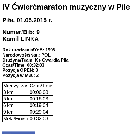
IV Ćwierćmaraton muzyczny w Pile
Piła, 01.05.2015 r.
Numer/Bib: 9
Kamil LINKA
Rok urodzenia/YoB: 1995
Narodowość/Nat.: POL
Drużyna/Team: Ks Gwardia Piła
Czas/Time: 00:32:03
Pozycja OPEN: 3
Pozycja w M20: 2
Międzyczas
Czas/Time
3 km
00:06:08
5 km
00:16:03
6 km
00:19:04
9 km
00:29:04
Meta/Finish
00:32:03