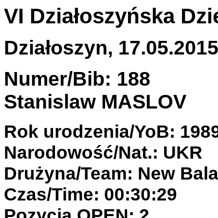
VI Działoszyńska Dzi
Działoszyn, 17.05.2015 
Numer/Bib: 188
Stanislaw MASLOV
Rok urodzenia/YoB: 198
Narodowość/Nat.: UKR
Drużyna/Team: New Bal
Czas/Time: 00:30:29
Pozycja OPEN: 2