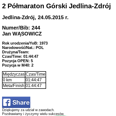
2 Półmaraton Górski Jedlina-Zdrój
Jedlina-Zdrój, 24.05.2015 r.
Numer/Bib: 244
Jan WĄSOWICZ
Rok urodzenia/YoB: 1973
Narodowość/Nat.: POL
Drużyna/Team:
Czas/Time: 01:44:47
Pozycja OPEN: 5
Pozycja w M40: 2
Międzyczas
Czas/Time
0 km
01:44:47
Meta/Finish
01:44:47
Dziękujemy za udział w zawodach.
Pozdrawiamy i życzymy wielu sukcesów.