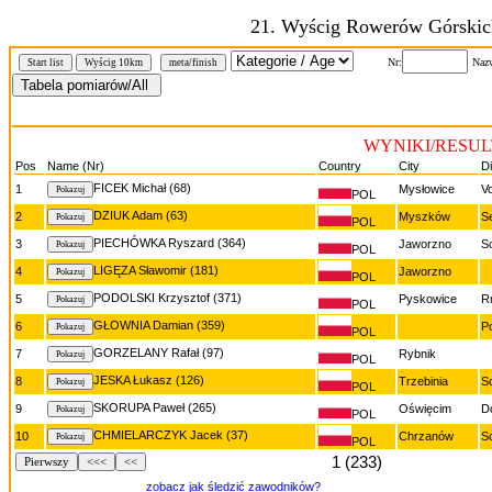
21. Wyścig Rowerów Górskic
Nr:
Naz
Start list
Wyścig 10km
meta/finish
WYNIKI/RESULT
Pos
Name (Nr)
Country
City
D
FICEK Michał (68)
1
Mysłowice
V
POL
DZIUK Adam (63)
2
Myszków
S
POL
PIECHÓWKA Ryszard (364)
3
Jaworzno
S
POL
LIGĘZA Sławomir (181)
4
Jaworzno
POL
PODOLSKI Krzysztof (371)
5
Pyskowice
R
POL
GŁOWNIA Damian (359)
6
P
POL
GORZELANY Rafał (97)
7
Rybnik
POL
JESKA Łukasz (126)
8
Trzebinia
S
POL
SKORUPA Paweł (265)
9
Oświęcim
D
POL
CHMIELARCZYK Jacek (37)
10
Chrzanów
S
POL
1 (233)
Pierwszy
<<<
<<
zobacz jak śledzić zawodników?