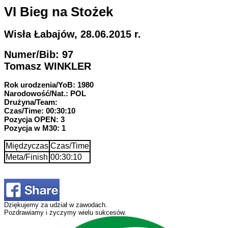
VI Bieg na Stożek
Wisła Łabajów, 28.06.2015 r.
Numer/Bib: 97
Tomasz WINKLER
Rok urodzenia/YoB: 1980
Narodowość/Nat.: POL
Drużyna/Team:
Czas/Time: 00:30:10
Pozycja OPEN: 3
Pozycja w M30: 1
Międzyczas
Czas/Time
Meta/Finish
00:30:10
Dziękujemy za udział w zawodach.
Pozdrawiamy i życzymy wielu sukcesów.