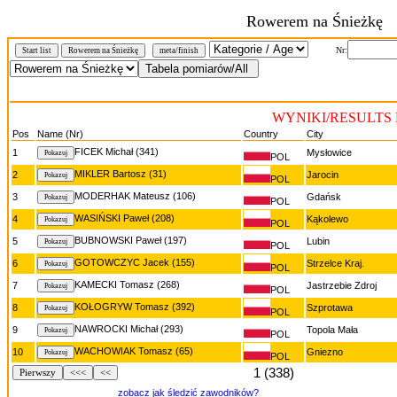
Rowerem na Śnieżkę
Nr:
Start list
Rowerem na Śnieżkę
meta/finish
WYNIKI/RESULTS R
Pos
Name (Nr)
Country
City
FICEK Michał (341)
1
Mysłowice
POL
MIKLER Bartosz (31)
2
Jarocin
POL
MODERHAK Mateusz (106)
3
Gdańsk
POL
WASIŃSKI Paweł (208)
4
Kąkolewo
POL
BUBNOWSKI Paweł (197)
5
Lubin
POL
GOTOWCZYC Jacek (155)
6
Strzelce Kraj.
POL
KAMECKI Tomasz (268)
7
Jastrzebie Zdroj
POL
KOŁOGRYW Tomasz (392)
8
Szprotawa
POL
NAWROCKI Michał (293)
9
Topola Mała
POL
WACHOWIAK Tomasz (65)
10
Gniezno
POL
1 (338)
Pierwszy
<<<
<<
zobacz jak śledzić zawodników?