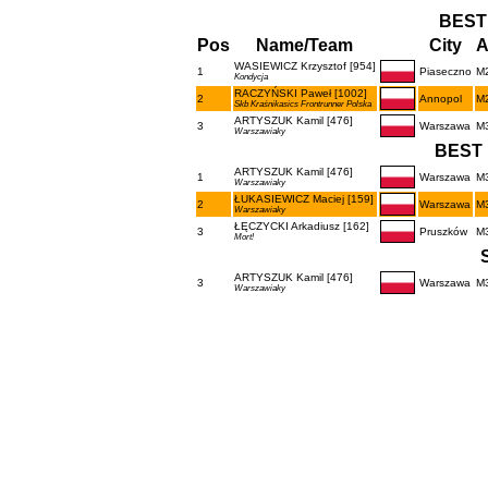
BEST
Pos
Name/Team
City
A
WASIEWICZ Krzysztof [954]
1
Piaseczno
M
Kondycja
RACZYŃSKI Paweł [1002]
2
Annopol
M
Skb Kraśnikasics Frontrunner Polska
ARTYSZUK Kamil [476]
3
Warszawa
M
Warszawiaky
BEST 
ARTYSZUK Kamil [476]
1
Warszawa
M
Warszawiaky
ŁUKASIEWICZ Maciej [159]
2
Warszawa
M
Warszawiaky
ŁĘCZYCKI Arkadiusz [162]
3
Pruszków
M
Mort!
ARTYSZUK Kamil [476]
3
Warszawa
M
Warszawiaky