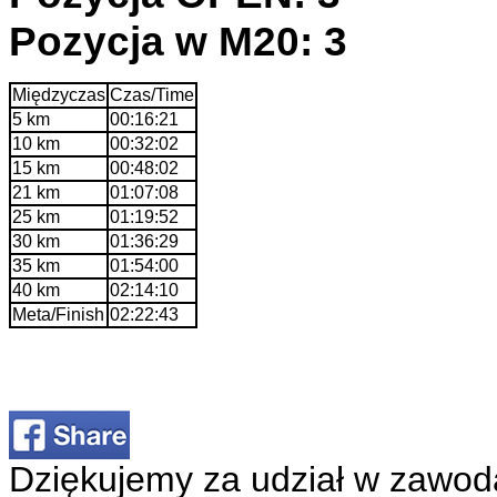
Pozycja w M20: 3
Międzyczas
Czas/Time
5 km
00:16:21
10 km
00:32:02
15 km
00:48:02
21 km
01:07:08
25 km
01:19:52
30 km
01:36:29
35 km
01:54:00
40 km
02:14:10
Meta/Finish
02:22:43
Dziękujemy za udział w zawod