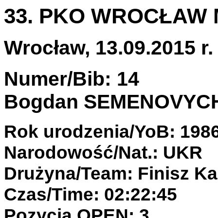
33. PKO WROCŁAW
Wrocław, 13.09.2015 r.
Numer/Bib: 14
Bogdan SEMENOVYC
Rok urodzenia/YoB: 198
Narodowość/Nat.: UKR
Drużyna/Team: Finisz Ka
Czas/Time: 02:22:45
Pozycja OPEN: 3