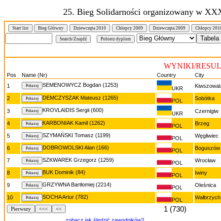
25. Bieg Solidarności organizowany w XX
Start list
Bieg Główny
Dziewczęta 2010
Chłopcy 2009
Dziewczęta 2009
Chłopcy 201
WYNIKI/RESULT
Pos
Name (Nr)
Country
City
SEMENOWYCZ Bogdan (1253)
1
Kiwszowat
UKR
DEMCZYSZAK Mateusz (1265)
2
Sobótka
POL
KROVLAIDIS Sergii (600)
3
Czernigiw
UKR
KARBONIAK Kamil (1262)
4
Brzeg
POL
SZYMAŃSKI Tomasz (1199)
5
Węgliwiec
POL
DOBROWOLSKI Alan (166)
6
Boguszów
POL
SZKWAREK Grzegorz (1259)
7
Wrocław
POL
BUK Dominik (84)
8
Iwiny
POL
GRZYWNA Bartłomiej (2214)
9
Oleśnica
POL
SOCHA Artur (782)
10
Wałbrzych
POL
1 (730)
Pierwszy
<<<
<<
zobacz jak śledzić zawodników?