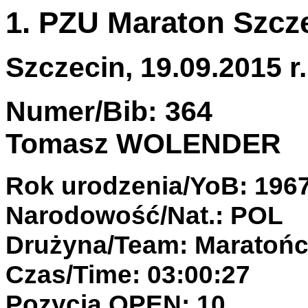
1. PZU Maraton Szcz
Szczecin, 19.09.2015 r.
Numer/Bib: 364
Tomasz WOLENDER
Rok urodzenia/YoB: 196
Narodowość/Nat.: POL
Drużyna/Team: Maratońc
Czas/Time: 03:00:27
Pozycja OPEN: 10