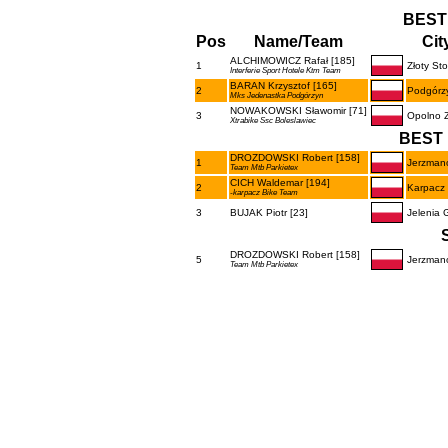
BEST
Pos
Name/Team
Cit
ALCHIMOWICZ Rafał [185]
1
Złoty Sto
Interferie Sport Hotele Ktm Team
BARAN Krzysztof [165]
2
Podgórz
Mks Jedenastka Podgórzyn
NOWAKOWSKI Sławomir [71]
3
Opolno Z
Xtrabike Ssc Boleslawiec
BEST 
DROZDOWSKI Robert [158]
1
Jerzman
Team Mtb Parkietex
CICH Waldemar [194]
2
Karpacz
-karpacz Bike Team
3
BUJAK Piotr [23]
Jelenia 
DROZDOWSKI Robert [158]
5
Jerzman
Team Mtb Parkietex