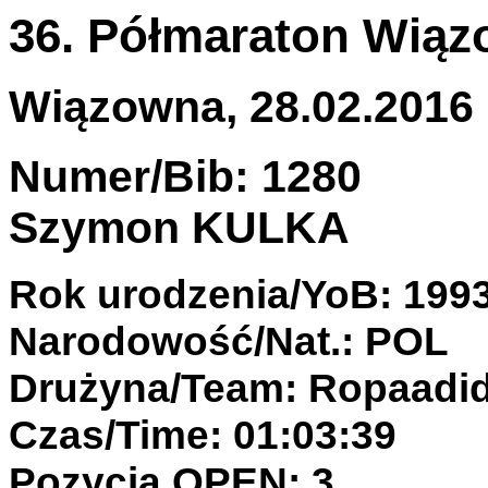
36. Półmaraton Wiąz
Wiązowna, 28.02.2016 
Numer/Bib: 1280
Szymon KULKA
Rok urodzenia/YoB: 199
Narodowość/Nat.: POL
Drużyna/Team: Ropaadi
Czas/Time: 01:03:39
Pozycja OPEN: 3