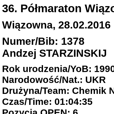
36. Półmaraton Wiąz
Wiązowna, 28.02.2016 
Numer/Bib: 1378
Andzej STARZINSKIJ
Rok urodzenia/YoB: 199
Narodowość/Nat.: UKR
Drużyna/Team: Chemik 
Czas/Time: 01:04:35
Pozycja OPEN: 6