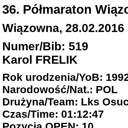
36. Półmaraton Wiąz
Wiązowna, 28.02.2016 
Numer/Bib: 519
Karol FRELIK
Rok urodzenia/YoB: 199
Narodowość/Nat.: POL
Drużyna/Team: Lks Osu
Czas/Time: 01:12:47
Pozycja OPEN: 10