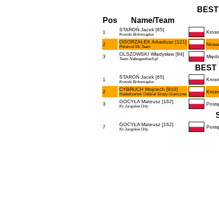
BEST
Pos
Name/Team
STAROŃ Jacek [65]
1
Kros
Krosski Brikomaplus
OGORZAŁEK Arkadiusz [121]
2
Nowa
Poliamid Ski Team
OLSZOWSKI Władysław [94]
3
Międz
Team Nabiegowkach.pl
BEST 
STAROŃ Jacek [65]
1
Kros
Krosski Brikomaplus
CYBRUCH Wojciech [910]
2
Krosn
Nadodrzański Oddział Straży Granicznej
GOCYŁA Mateusz [162]
3
Post
Ks Jurajskie Orły
GOCYŁA Mateusz [162]
7
Post
Ks Jurajskie Orły