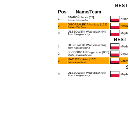
BEST
Pos
Name/Team
STAROŃ Jacek [65]
1
Kros
Krosski Brikomaplus
OGORZAŁEK Arkadiusz [121]
2
Nowa
Poliamid Ski Team
OLSZOWSKI Władysław [94]
3
Międz
Team Nabiegowkach.pl
BEST 
OLSZOWSKI Władysław [94]
1
Międz
Team Nabiegowkach.pl
SŁOBODZIAN Eugeniusz [938]
2
Ciesz
Śląsko - Małopolski Osg
MAZUREK Artur [150]
3
Czarn
Kaczmarek Electric
OLSZOWSKI Władysław [94]
3
Międz
Team Nabiegowkach.pl