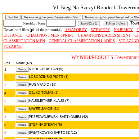
VI Bieg Na Szczyt Rondo 1 Towerru
Start list
Towerrunning European Championships Men
Towerrunning European Championships Wo
Nazwisko / Name:
Download files (pliki do pobrania):
AMATORZY
SZTAFETY
NAJEMCY
C
DISTANCE
CHAMPIONS MEN SPRINT
CHAMPIONS LADIES SPRINT
C
CLASSIFICATION MEN
GENERAL CLASSIFICATION LADIES
STRAZ IN
POZARNE
WYNIKI/RESULTS Towerrunning
Pos
Name (Nr)
RIEDL CHRISTIAN (5)
1
ŁOBODZINSKI PIOTR (1)
2
RUGA FABIO (18)
3
CELKO TOMAS (2)
4
HAUSLEITNER KLAUS (7)
5
MAYER JAKOB (11)
6
PRZEDWOJEWSKI BARTŁOMIEJ (42)
7
STEFINA STEFAN (6)
8
ŚWIĄTKOWSKI BARTOSZ (12)
9