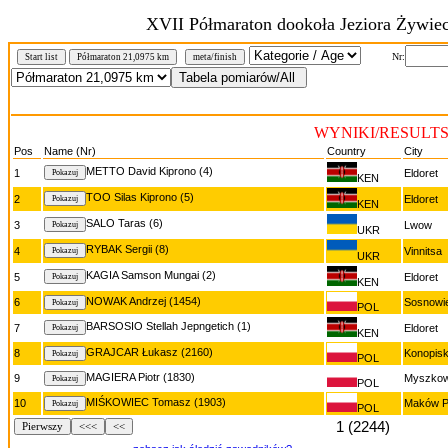
XVII Półmaraton dookoła Jeziora Żywiec
Nr:
Start list
Półmaraton 21,0975 km
meta/finish
WYNIKI/RESULTS P
Pos
Name (Nr)
Country
City
METTO David Kiprono (4)
1
Eldoret
KEN
TOO Silas Kiprono (5)
2
Eldoret
KEN
SALO Taras (6)
3
Lwow
UKR
RYBAK Sergii (8)
4
Vinnitsa
UKR
KAGIA Samson Mungai (2)
5
Eldoret
KEN
NOWAK Andrzej (1454)
6
Sosnowi
POL
BARSOSIO Stellah Jepngetich (1)
7
Eldoret
KEN
GRAJCAR Łukasz (2160)
8
Konopis
POL
MAGIERA Piotr (1830)
9
Myszko
POL
MIŚKOWIEC Tomasz (1903)
10
Maków P
POL
1 (2244)
Pierwszy
<<<
<<