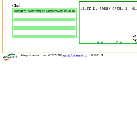
Chat
datasport
Zapraszamy do komentowania zawodow
Datasport contact: tel. 602722968
sport@datasport.pl
,
3030/1/1/1