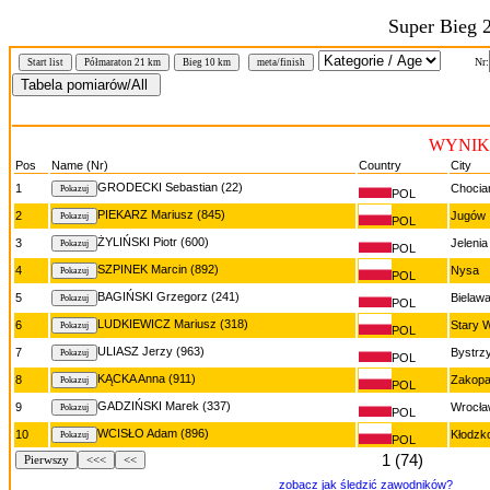
Super Bieg 
Nr:
Start list
Półmaraton 21 km
Bieg 10 km
meta/finish
WYNIKI
Pos
Name (Nr)
Country
City
GRODECKI Sebastian (22)
1
Chocia
POL
PIEKARZ Mariusz (845)
2
Jugów
POL
ŻYLIŃSKI Piotr (600)
3
Jeleni
POL
SZPINEK Marcin (892)
4
Nysa
POL
BAGIŃSKI Grzegorz (241)
5
Bielaw
POL
LUDKIEWICZ Mariusz (318)
6
Stary W
POL
ULIASZ Jerzy (963)
7
Bystrz
POL
KĄCKA Anna (911)
8
Zakop
POL
GADZIŃSKI Marek (337)
9
Wrocła
POL
WCISŁO Adam (896)
10
Kłodzk
POL
1 (74)
Pierwszy
<<<
<<
zobacz jak śledzić zawodników?