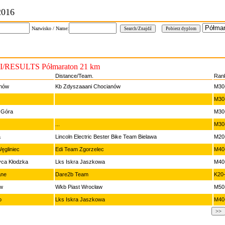
2016
Nazwisko / Name:
/RESULTS Półmaraton 21 km
Distance/Team.
Ran
nów
Kb Zdyszaaani Chocianów
M30
M30
a Góra
M30
...
M30
a
Lincoln Electric Bester Bike Team Bielawa
M20
ęgliniec
Edi Team Zgorzelec
M40
yca Kłodzka
Lks Iskra Jaszkowa
M40
ane
Dare2b Team
K20
w
Wkb Piast Wrocław
M50
o
Lks Iskra Jaszkowa
M40
>>