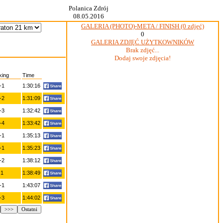
Polanica Zdrój
08.05.2016
GALERIA (PHOTO)-META / FINISH (0 zdjęć)
0
GALERIA ZDJĘĆ UŻYTKOWNIKÓW
Brak zdjęć...
Dodaj swoje zdjęcia!
king
Time
-1
1:30:16
-2
1:31:09
-3
1:32:42
-4
1:33:42
-1
1:35:13
-1
1:35:23
-2
1:38:12
-1
1:38:49
-1
1:43:07
-3
1:44:02
>>>
Ostatni