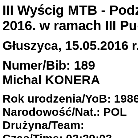
III Wyścig MTB - Pod
2016. w ramach III P
Głuszyca, 15.05.2016 r
Numer/Bib: 189
Michal KONERA
Rok urodzenia/YoB: 198
Narodowość/Nat.: POL
Drużyna/Team: