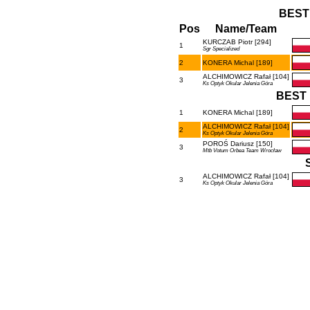
BEST
Pos
Name/Team
KURCZAB Piotr [294]
1
Sgr Specialized
2
KONERA Michal [189]
ALCHIMOWICZ Rafał [104]
3
Ks Optyk Okular Jelenia Góra
BEST 
1
KONERA Michal [189]
ALCHIMOWICZ Rafał [104]
2
Ks Optyk Okular Jelenia Góra
POROŚ Dariusz [150]
3
Mtb Votum Orbea Team Wrocław
ALCHIMOWICZ Rafał [104]
3
Ks Optyk Okular Jelenia Góra