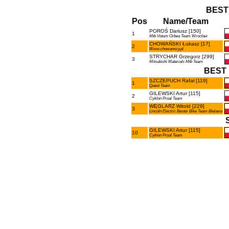
BEST
Pos
Name/Team
POROŚ Dariusz [150]
1
Mtb Votum Orbea Team Wrocław
CHOWAŃSKI Łukasz [17]
2
Www.chowanscy.pl
STRYCHAR Grzegorz [299]
3
Mitsubishi Materials Mtb Team
BEST 
SZCZEPUCH Rafał [119]
1
Quest Team
GILEWSKI Artur [115]
2
Cyklon Proal Team
WĘGLARZ Witold [229]
3
Lincoln Electric Bester Bike Team Bielawa
GILEWSKI Artur [115]
10
Cyklon Proal Team