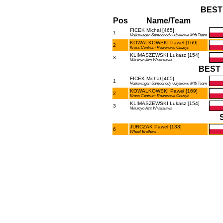
BEST
Pos
Name/Team
FICEK Michał [465]
1
Volkswagen Samochody Użytkowe Mtb Team
KOWALKOWSKI Paweł [169]
2
Kross Centrum Rowerowe Olsztyn
KLIMASZEWSKI Łukasz [154]
3
Mitutoyo Azs Wratislavia
BEST 
FICEK Michał [465]
1
Volkswagen Samochody Użytkowe Mtb Team
KOWALKOWSKI Paweł [169]
2
Kross Centrum Rowerowe Olsztyn
KLIMASZEWSKI Łukasz [154]
3
Mitutoyo Azs Wratislavia
JURCZAK Paweł [133]
6
Wheel Brothers