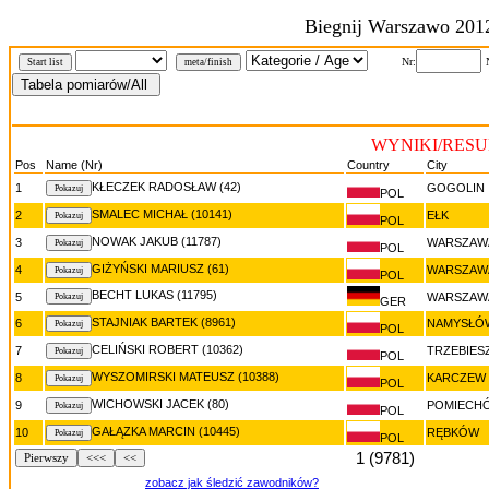
Biegnij Warszawo 201
Nr:
Start list
meta/finish
WYNIKI/RESUL
Pos
Name (Nr)
Country
City
KŁECZEK RADOSŁAW (42)
1
GOGOLIN
POL
SMALEC MICHAŁ (10141)
2
EŁK
POL
NOWAK JAKUB (11787)
3
WARSZAW
POL
GIŻYŃSKI MARIUSZ (61)
4
WARSZAW
POL
BECHT LUKAS (11795)
5
WARSZAW
GER
STAJNIAK BARTEK (8961)
6
NAMYSŁÓ
POL
CELIŃSKI ROBERT (10362)
7
TRZEBIE
POL
WYSZOMIRSKI MATEUSZ (10388)
8
KARCZEW
POL
WICHOWSKI JACEK (80)
9
POMIECH
POL
GAŁĄZKA MARCIN (10445)
10
RĘBKÓW
POL
1 (9781)
Pierwszy
<<<
<<
zobacz jak śledzić zawodników?