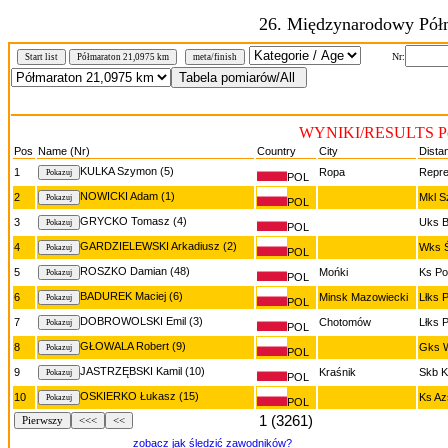
26. Międzynarodowy Półm
Nr:
Start list
Półmaraton 21,0975 km
meta/finish
WYNIKI/RESULTS Pół
Pos
Name (Nr)
Country
City
Dista
KULKA Szymon (5)
1
Ropa
Repre
POL
NOWICKI Adam (1)
2
Mkl S
POL
GRYCKO Tomasz (4)
3
Uks B
POL
GARDZIELEWSKI Arkadiusz (2)
4
Wks Ś
POL
ROSZKO Damian (48)
5
Mońki
Ks Po
POL
BADUREK Maciej (6)
6
Minsk Mazowiecki
Lłks 
POL
DOBROWOLSKI Emil (3)
7
Chotomów
Lłks 
POL
GŁOWALA Robert (9)
8
Gks W
POL
JASTRZĘBSKI Kamil (10)
9
Kraśnik
Skb K
POL
OSKIERKO Łukasz (15)
10
Ks Az
POL
1 (3261)
Pierwszy
<<<
<<
zobacz jak śledzić zawodników?