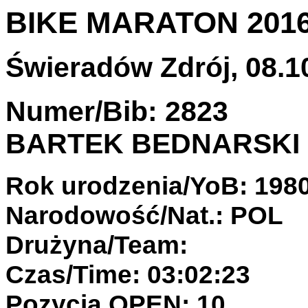
BIKE MARATON 201
Świeradów Zdrój, 08.10
Numer/Bib: 2823
BARTEK BEDNARSKI
Rok urodzenia/YoB: 198
Narodowość/Nat.: POL
Drużyna/Team:
Czas/Time: 03:02:23
Pozycja OPEN: 10