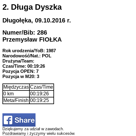
2. Długa Dyszka
Długołęka, 09.10.2016 r.
Numer/Bib: 286
Przemysław FIOŁKA
Rok urodzenia/YoB: 1987
Narodowość/Nat.: POL
Drużyna/Team:
Czas/Time: 00:19:26
Pozycja OPEN: 7
Pozycja w M20: 3
Międzyczas
Czas/Time
0 km
00:19:26
Meta/Finish
00:19:25
Dziękujemy za udział w zawodach.
Pozdrawiamy i życzymy wielu sukcesów.