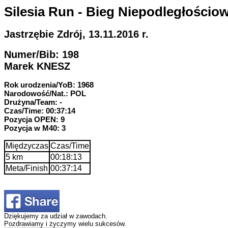
Silesia Run - Bieg Niepodległościo
Jastrzębie Zdrój, 13.11.2016 r.
Numer/Bib: 198
Marek KNESZ
Rok urodzenia/YoB: 1968
Narodowość/Nat.: POL
Drużyna/Team: -
Czas/Time: 00:37:14
Pozycja OPEN: 9
Pozycja w M40: 3
Międzyczas
Czas/Time
5 km
00:18:13
Meta/Finish
00:37:14
Dziękujemy za udział w zawodach.
Pozdrawiamy i życzymy wielu sukcesów.