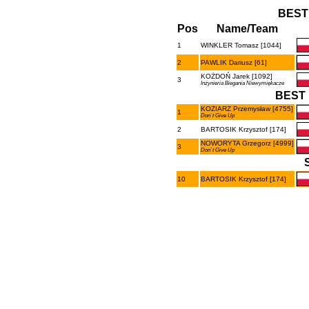
BEST
Pos
Name/Team
1
WINKLER Tomasz [1044]
2
PAWLIK Dariusz [61]
KOŻDOŃ Jarek [1092]
3
Inżynieria Biegania Niewymiękacze
BEST 
KOZIARZ Przemysław [4755]
1
Don`t Give Up
2
BARTOSIK Krzysztof [174]
NOWORYTA Grzegorz [4999]
3
Don`t Give Up
10
BARTOSIK Krzysztof [174]