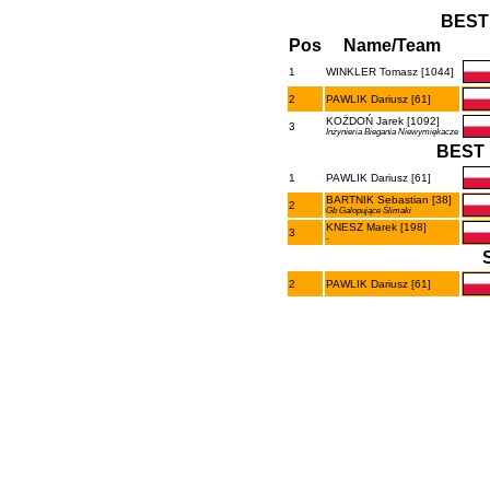
BEST
Pos
Name/Team
1
WINKLER Tomasz [1044]
2
PAWLIK Dariusz [61]
KOŻDOŃ Jarek [1092]
3
Inżynieria Biegania Niewymiękacze
BEST 
1
PAWLIK Dariusz [61]
BARTNIK Sebastian [38]
2
Gb Galopujące Ślimaki
KNESZ Marek [198]
3
-
2
PAWLIK Dariusz [61]