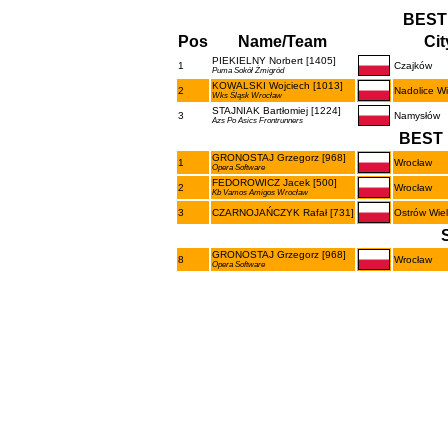
BEST
Pos
Name/Team
Cit
PIEKIELNY Norbert [1405]
1
Czajków
Puma Sokół Żmigród
KOWALSKI Wojciech [1013]
2
Nadolice Wi
Wks Śląsk Wrocław
STAJNIAK Bartłomiej [1224]
3
Namysłów
Azs Po Asics Frontrunners
BEST 
GRONOSTAJ Grzegorz [968]
1
Wrocław
Opera Software
FEDOROWICZ Jacek [500]
2
Wrocław
Kb Vamos Amigos Wrocław
3
CZARNOJAŃCZYK Rafał [731]
Ostrów Wiel
GRONOSTAJ Grzegorz [968]
8
Wrocław
Opera Software