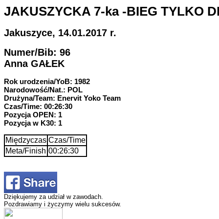
JAKUSZYCKA 7-ka -BIEG TYLKO D
Jakuszyce, 14.01.2017 r.
Numer/Bib: 96
Anna GAŁEK
Rok urodzenia/YoB: 1982
Narodowość/Nat.: POL
Drużyna/Team: Enervit Yoko Team
Czas/Time: 00:26:30
Pozycja OPEN: 1
Pozycja w K30: 1
Międzyczas
Czas/Time
Meta/Finish
00:26:30
Dziękujemy za udział w zawodach.
Pozdrawiamy i życzymy wielu sukcesów.