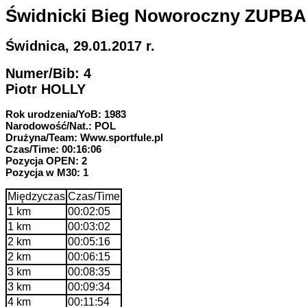
Świdnicki Bieg Noworoczny ZUP
Świdnica, 29.01.2017 r.
Numer/Bib: 4
Piotr HOLLY
Rok urodzenia/YoB: 1983
Narodowość/Nat.: POL
Drużyna/Team: Www.sportfule.pl
Czas/Time: 00:16:06
Pozycja OPEN: 2
Pozycja w M30: 1
Międzyczas
Czas/Time
1 km
00:02:05
1 km
00:03:02
2 km
00:05:16
2 km
00:06:15
3 km
00:08:35
3 km
00:09:34
4 km
00:11:54