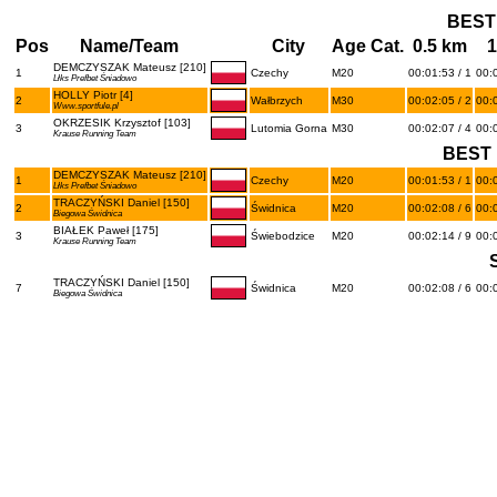
BEST
Pos
Name/Team
City
Age Cat.
0.5 km
1
DEMCZYSZAK Mateusz [210]
1
Czechy
M20
00:01:53 / 1
00:0
Lłks Prefbet Śniadowo
HOLLY Piotr [4]
2
Wałbrzych
M30
00:02:05 / 2
00:0
Www.sportfule.pl
OKRZESIK Krzysztof [103]
3
Lutomia Gorna
M30
00:02:07 / 4
00:0
Krause Running Team
BEST 
DEMCZYSZAK Mateusz [210]
1
Czechy
M20
00:01:53 / 1
00:0
Lłks Prefbet Śniadowo
TRACZYŃSKI Daniel [150]
2
Świdnica
M20
00:02:08 / 6
00:0
Biegowa Świdnica
BIAŁEK Paweł [175]
3
Świebodzice
M20
00:02:14 / 9
00:0
Krause Running Team
TRACZYŃSKI Daniel [150]
7
Świdnica
M20
00:02:08 / 6
00:0
Biegowa Świdnica