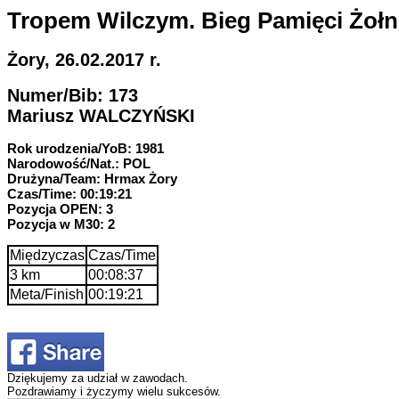
Tropem Wilczym. Bieg Pamięci Żoł
Żory, 26.02.2017 r.
Numer/Bib: 173
Mariusz WALCZYŃSKI
Rok urodzenia/YoB: 1981
Narodowość/Nat.: POL
Drużyna/Team: Hrmax Żory
Czas/Time: 00:19:21
Pozycja OPEN: 3
Pozycja w M30: 2
Międzyczas
Czas/Time
3 km
00:08:37
Meta/Finish
00:19:21
Dziękujemy za udział w zawodach.
Pozdrawiamy i życzymy wielu sukcesów.