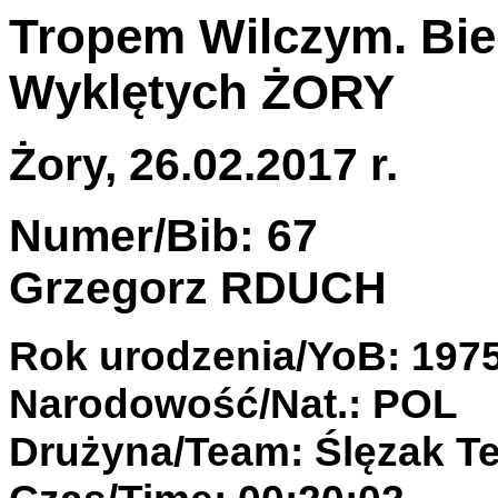
Tropem Wilczym. Bie
Wyklętych ŻORY
Żory, 26.02.2017 r.
Numer/Bib: 67
Grzegorz RDUCH
Rok urodzenia/YoB: 197
Narodowość/Nat.: POL
Drużyna/Team: Ślęzak T