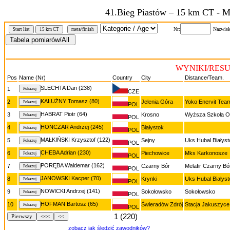
41.Bieg Piastów – 15 km CT - M
Nr:
Nazwisk
Start list
15 km CT
meta/finish
WYNIKI/RESU
Pos
Name (Nr)
Country
City
Distance/Team.
SLECHTA Dan (238)
1
CZE
KAŁUŻNY Tomasz (80)
2
Jelenia Góra
Yoko Enervit Tea
POL
HABRAT Piotr (64)
3
Krosno
Wyższa Szkoła Of
POL
HONCZAR Andrzej (245)
4
Białystok
POL
MAŁKIŃSKI Krzysztof (122)
5
Sejny
Uks Hubal Białyst
POL
CHEBA Adrian (230)
6
Piechowice
Mks Karkonosze
POL
PORĘBA Waldemar (162)
7
Czarny Bór
Melafir Czarny Bó
POL
JANOWSKI Kacper (70)
8
Krynki
Uks Hubal Białyst
POL
NOWICKI Andrzej (141)
9
Sokołowsko
Sokołowsko
POL
HOFMAN Bartosz (65)
10
Świeradów Zdrój
Stacja Jakuszyce I
POL
1 (220)
Pierwszy
<<<
<<
zobacz jak śledzić zawodników?