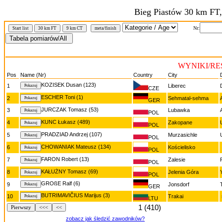
Bieg Piastów 30 km FT
Nr:
Start list
30 km FT
9 km CT
meta/finish
WYNIKI/RES
Pos
Name (Nr)
Country
City
KOZISEK Dusan (123)
1
Liberec
CZE
ESCHER Toni (1)
2
Sehmatal-sehma
GER
JURCZAK Tomasz (53)
3
Lubawka
POL
KUNC Łukasz (489)
4
Zakopane
POL
PRADZIAD Andrzej (107)
5
Murzasichle
POL
CHOWANIAK Mateusz (134)
6
Kościelisko
POL
FARON Robert (13)
7
Zalesie
POL
KAŁUŻNY Tomasz (69)
8
Jelenia Góra
POL
GROßE Ralf (6)
9
Jonsdorf
GER
BUTRIMAVIČIUS Marijus (3)
10
Trakai
LTU
1 (410)
Pierwszy
<<<
<<
zobacz jak śledzić zawodników?